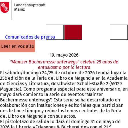
A
la
Saltar al contenido
página
de
inicio
Comunicados de prensa
leer en voz alta
19. mayo 2026
"Mainzer Büchermesse unterwegs" celebra 25 años de
entusiasmo por la lectura
El sábado/domingo 24/25 de octubre de 2026 tendrá lugar la
25ª edición de la Feria del Libro de Maguncia en la Academia
de Ciencias y Literatura, Geschwister Scholl-Straße 2 (55129
Maguncia). Como programa especial para este aniversario, en
mayo dará comienzo la serie de eventos "Mainzer
Büchermesse unterwegs". Esta serie se ha desarrollado en
colaboración con instituciones y editoriales que participan
desde hace tiempo y reúne los temas centrales de la Feria
del Libro de Maguncia con sus actos.
El pistoletazo de salida lo dará el domingo 31 de mayo de
2026 la librería «Erlesenes & Büchergilde» con el 21.º