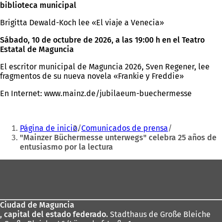
biblioteca municipal
Brigitta Dewald-Koch lee «El viaje a Venecia»
Sábado, 10 de octubre de 2026, a las 19:00 h en el Teatro
Estatal de Maguncia
El escritor municipal de Maguncia 2026, Sven Regener, lee
fragmentos de su nueva novela «Frankie y Freddie»
En Internet: www.mainz.de/jubilaeum-buechermesse
Estás
Página de inicio
Comunicados de prensa
aquí:
"Mainzer Büchermesse unterwegs" celebra 25 años de
entusiasmo por la lectura
Zona
de
los
Ciudad de Maguncia
pies
, capital del estado federado.
Stadthaus de Große Bleiche