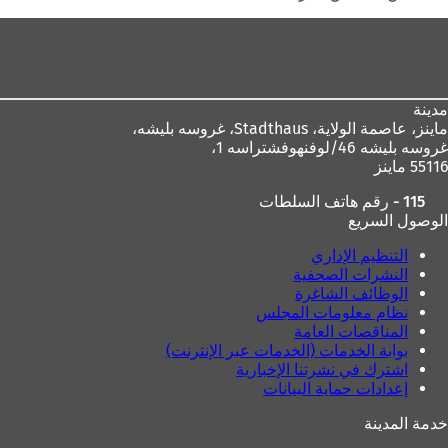
منطقة
القدم
مدينة
ماينز، عاصمة الولاية،
Stadthaus، غروسه بليشه،
غروسه بليشه 46/لوفنهوفشتراسه 1،
55116 ماينز
115 - رقم هاتف السلطات
الوصول السريع
التنظيم الإداري
النشرات الصحفية
الوظائف الشاغرة
نظام معلومات المجلس
المناقصات العامة
بوابة الخدمات (الخدمات عبر الإنترنت)
اشترك في نشرتنا الإخبارية
إعدادات حماية البيانات
خدمة المدينة