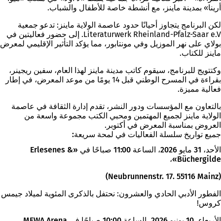
أرينا» بمدينة ماينز، مع أنشطة خاصة للأطفال والشباب.
لكن البرنامج يتجاوز أحيانًا حدود عاصمة الولاية ماينز: تدعو جمعية
Literaturwerk Rheinland-Pfalz-Saar e.V. إلى حضور فعاليتين في
بولاي على نهر الموزيل وفي مونتابور، مما يؤكد التأثير الإقليمي لمعرض
ماينز للكتاب.
وكتتويج للبرنامج، سيقوم كاتب مدينة ماينز لهذا العام، سفين ريجينر،
بقراءة في المسرح الوطني قبل 14 يومًا من موعد المعرض، في إطار
فعالية مميزة.
بالتعاون مع المؤسسات ودور النشر، تقدم إدارة الثقافة في عاصمة
الولاية ماينز لجميع المهتمين ومحبي الكتب مجموعة واسعة من
العروض بمناسبة المعرض في أكتوبر.
جميع تواريخ سلسلة الفعاليات في لمحة سريعة:
الأحد، 31 مايو 2026، الساعة 11:00 صباحًا في «Erlesenes &
Büchergilde»،
(Neubrunnenstr. 17. 55116 Mainz)
الفطور الأدبي الحادي والعشرون: نحتفل بالذكرى المئوية لميلاد جيمس
كروس!
الأربعاء، 10 يونيو 2026، الساعة 10:00 صباحًا في MEWA Arena