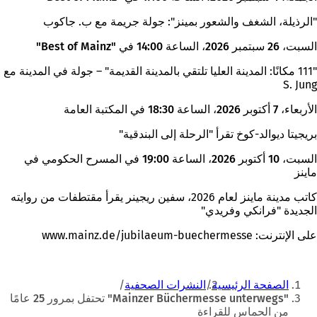
"الرذيلة، الشغف والشعور بمينز": جولة جريمة مع ب. جاكوب
السبت، 26 سبتمبر 2026، الساعة 14:00 في "Best of Mainz"
"111 مكانًا: المدينة العليا تلتقي بالمدينة القديمة" – جولة في المدينة مع
S. Jung
الأربعاء، 7 أكتوبر 2026، الساعة 18:30 في المكتبة العامة
بريجيتا ديوالد-كوخ تقرأ "الرحلة إلى البندقية"
السبت، 10 أكتوبر 2026، الساعة 19:00 في المسرح الحكومي في
ماينز
كاتب مدينة ماينز لعام 2026، سفين ريجينر يقرأ مقتطفات من روايته
الجديدة "فرانكي وفريدي"
على الإنترنت: www.mainz.de/jubilaeum-buechermesse
أنت
الصفحة الرئيسية
النشرات الصحفية
هنا
"Mainzer Büchermesse unterwegs" تحتفل بمرور 25 عامًا
من الحماس للقراءة