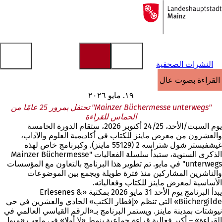
إلى
الصفحة
الانتقال إلى المحتوى
الرئيسية
النشرات الصحفية
القراءة بصوت عالٍ
١٩. مايو ٢٠٢٦
"Mainzer Büchermesse unterwegs" تحتفل بمرور 25 عامًا من
الحماس للقراءة
يوم السبت/الأحد، 24/25 أكتوبر 2026، ستقام الدورة الخامسة
والعشرون من معرض ماينز للكتاب في أكاديمية العلوم والآداب،
غيشفيستر شول شتراسه 2 (55129 ماينز). وكبرنامج خاص لهذه
الذكرى السنوية، ستبدأ سلسلة الفعاليات "Mainzer Büchermesse
unterwegs" في مايو. تم تطوير هذا البرنامج بالتعاون مع المؤسسات
والناشرين المشاركين منذ فترة طويلة ويجمع بين الموضوعات
الأساسية لمعرض ماينز للكتاب وفعالياته.
يبدأ البرنامج يوم الأحد 31 مايو 2026 بمكتبة «Erlesenes &
Büchergilde» التي تنظم «إفطار الكتب» الحادي والعشرين في حي
نيوشتات بمدينة ماينز. ويستمر البرنامج بـ«الرقم القياسي العالمي في
القراءة» – أكبر فعالية قراءة جماعية بنمط «لا أولا» في ملعب «ميوا