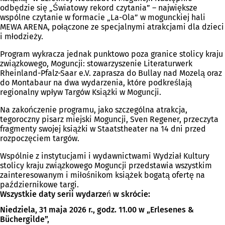
odbędzie się „Światowy rekord czytania” – największe
wspólne czytanie w formacie „La-Ola” w mogunckiej hali
MEWA ARENA, połączone ze specjalnymi atrakcjami dla dzieci
i młodzieży.
Program wykracza jednak punktowo poza granice stolicy kraju
związkowego, Moguncji: stowarzyszenie Literaturwerk
Rheinland-Pfalz-Saar e.V. zaprasza do Bullay nad Mozelą oraz
do Montabaur na dwa wydarzenia, które podkreślają
regionalny wpływ Targów Książki w Moguncji.
Na zakończenie programu, jako szczególna atrakcja,
tegoroczny pisarz miejski Moguncji, Sven Regener, przeczyta
fragmenty swojej książki w Staatstheater na 14 dni przed
rozpoczęciem targów.
Wspólnie z instytucjami i wydawnictwami Wydział Kultury
stolicy kraju związkowego Moguncji przedstawia wszystkim
zainteresowanym i miłośnikom książek bogatą ofertę na
październikowe targi.
Wszystkie daty serii wydarzeń w skrócie:
Niedziela, 31 maja 2026 r., godz. 11.00 w „Erlesenes &
Büchergilde”,