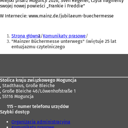
Miejski pisarz Moguncji 2026, Sven Regener, czyta fragmenty
swojej nowej powieści „Frankie i Freddie”
W Internecie: www.mainz.de/jubilaeum-buechermesse
Jesteś
Strona główna
Komunikaty prasowe
tutaj:
"Mainzer Büchermesse unterwegs" świętuje 25 lat
entuzjazmu czytelniczego
Obszar
stóp
Stolica kraju związkowego Moguncja
,
Stadthaus, Große Bleiche
, Große Bleiche 46/Löwenhofstraße 1
, 55116 Moguncja
115 – numer telefonu urzędów
Szybki dostęp
Organizacja administracyjna
Komunikaty prasowe