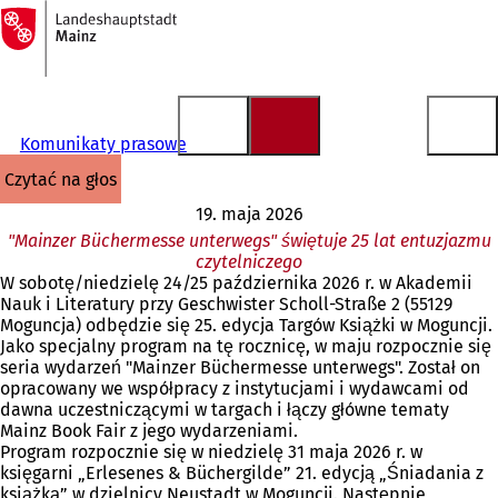
Do
strony
Przejdź do treści
głównej
Komunikaty prasowe
czytać na głos
19. maja 2026
"Mainzer Büchermesse unterwegs" świętuje 25 lat entuzjazmu
czytelniczego
W sobotę/niedzielę 24/25 października 2026 r. w Akademii
Nauk i Literatury przy Geschwister Scholl-Straße 2 (55129
Moguncja) odbędzie się 25. edycja Targów Książki w Moguncji.
Jako specjalny program na tę rocznicę, w maju rozpocznie się
seria wydarzeń "Mainzer Büchermesse unterwegs". Został on
opracowany we współpracy z instytucjami i wydawcami od
dawna uczestniczącymi w targach i łączy główne tematy
Mainz Book Fair z jego wydarzeniami.
Program rozpocznie się w niedzielę 31 maja 2026 r. w
księgarni „Erlesenes & Büchergilde” 21. edycją „Śniadania z
książką” w dzielnicy Neustadt w Moguncji. Następnie