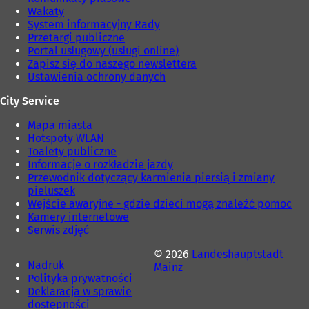
Wakaty
System informacyjny Rady
Przetargi publiczne
Portal usługowy (usługi online)
Zapisz się do naszego newslettera
Ustawienia ochrony danych
City Service
Mapa miasta
Hotspoty WLAN
Toalety publiczne
Informacje o rozkładzie jazdy
Przewodnik dotyczący karmienia piersią i zmiany
pieluszek
Wejście awaryjne - gdzie dzieci mogą znaleźć pomoc
Kamery internetowe
Serwis zdjęć
© 2026
Landeshauptstadt
Nadruk
Mainz
Polityka prywatności
Deklaracja w sprawie
dostępności