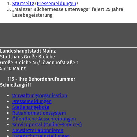
Sie
Startseite
Pressemeldungen
befinden
„Mainzer Büchermesse unterwegs“ feiert 25 Jahre
Lesebegeisterung
sich
hier:
Fußbereich
Landeshauptstadt Mainz
Stadthaus Große Bleiche
Große Bleiche 46/Löwenhofstraße 1
55116 Mainz
115 - Ihre Behördenrufnummer
Schnellzugriff
Verwaltungsorganisation
Pressemeldungen
Stellenangebote
Ratsinformationssystem
Öffentliche Ausschreibungen
Serviceportal (Online-Services)
Newsletter abonnieren
Datenschutzeinstellungen