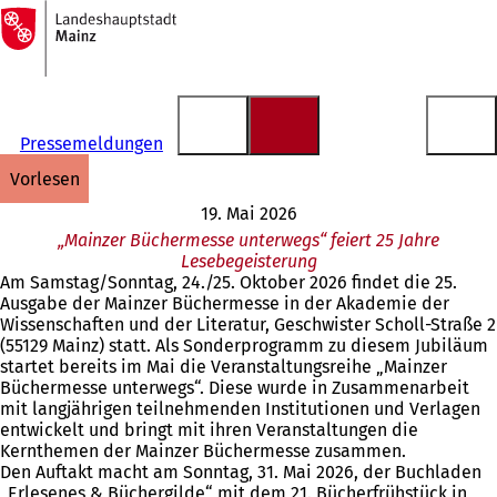
Zur
Startseite
Inhalt anspringen
Pressemeldungen
vorlesen
19. Mai 2026
„Mainzer Büchermesse unterwegs“ feiert 25 Jahre
Lesebegeisterung
Am Samstag/Sonntag, 24./25. Oktober 2026 findet die 25.
Ausgabe der Mainzer Büchermesse in der Akademie der
Wissenschaften und der Literatur, Geschwister Scholl-Straße 2
(55129 Mainz) statt. Als Sonderprogramm zu diesem Jubiläum
startet bereits im Mai die Veranstaltungsreihe „Mainzer
Büchermesse unterwegs“. Diese wurde in Zusammenarbeit
mit langjährigen teilnehmenden Institutionen und Verlagen
entwickelt und bringt mit ihren Veranstaltungen die
Kernthemen der Mainzer Büchermesse zusammen.
Den Auftakt macht am Sonntag, 31. Mai 2026, der Buchladen
„Erlesenes & Büchergilde“ mit dem 21. Bücherfrühstück in