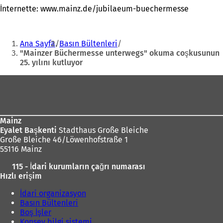
İnternette: www.mainz.de/jubilaeum-buechermesse
Buradasınız:
Ana Sayfa
Basın Bültenleri
"Mainzer Büchermesse unterwegs" okuma coşkusunun
25. yılını kutluyor
Ayak
bölgesi
Mainz
Eyalet Başkenti
Stadthaus Große Bleiche
Große Bleiche 46/Löwenhofstraße 1
55116 Mainz
115 - İdari kurumların çağrı numarası
Hızlı erişim
İdari organizasyon
Basın Bültenleri
Boş İşler
Konsey bilgi sistemi