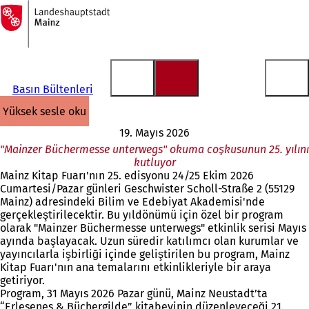
Ana
sayfaya
İçeriğe atla
Basın Bültenleri
yüksek sesle oku
19. Mayıs 2026
"Mainzer Büchermesse unterwegs" okuma coşkusunun 25. yılını
kutluyor
Mainz Kitap Fuarı'nın 25. edisyonu 24/25 Ekim 2026
Cumartesi/Pazar günleri Geschwister Scholl-Straße 2 (55129
Mainz) adresindeki Bilim ve Edebiyat Akademisi'nde
gerçekleştirilecektir. Bu yıldönümü için özel bir program
olarak "Mainzer Büchermesse unterwegs" etkinlik serisi Mayıs
ayında başlayacak. Uzun süredir katılımcı olan kurumlar ve
yayıncılarla işbirliği içinde geliştirilen bu program, Mainz
Kitap Fuarı'nın ana temalarını etkinlikleriyle bir araya
getiriyor.
Program, 31 Mayıs 2026 Pazar günü, Mainz Neustadt’ta
“Erlesenes & Büchergilde” kitabevinin düzenleyeceği 21.