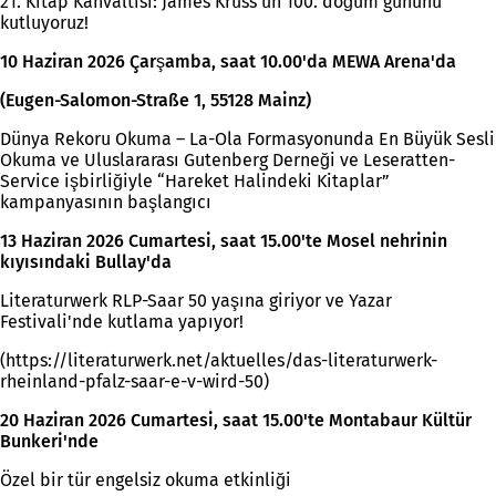
21. Kitap Kahvaltısı: James Krüss'ün 100. doğum gününü
kutluyoruz!
10 Haziran 2026 Çarşamba, saat 10.00'da MEWA Arena'da
(Eugen-Salomon-Straße 1, 55128 Mainz)
Dünya Rekoru Okuma – La-Ola Formasyonunda En Büyük Sesli
Okuma ve Uluslararası Gutenberg Derneği ve Leseratten-
Service işbirliğiyle “Hareket Halindeki Kitaplar”
kampanyasının başlangıcı
13 Haziran 2026 Cumartesi, saat 15.00'te Mosel nehrinin
kıyısındaki Bullay'da
Literaturwerk RLP-Saar 50 yaşına giriyor ve Yazar
Festivali'nde kutlama yapıyor!
(https://literaturwerk.net/aktuelles/das-literaturwerk-
rheinland-pfalz-saar-e-v-wird-50)
20 Haziran 2026 Cumartesi, saat 15.00'te Montabaur Kültür
Bunkeri'nde
Özel bir tür engelsiz okuma etkinliği