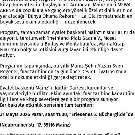
Kitap Kahvaltısı ile başlayacak. Ardından, Mainz’daki MEWA
ARENA’da çocuklara ve gençlere yönelik özel etkinliklerin de
yer alacağı “Dünya Okuma Rekoru” – La-Ola formatındaki en
büyük sesli okuma etkinliği – düzenlenecek.
Program, zaman zaman eyalet başkenti Mainz'ın sınırlarını da
aşıyor: Literaturwerk Rheinland-Pfalz-Saar e.V., Mosel
nehrinin kıyısındaki Bullay ve Montabaur'da, Mainz Kitap
Fuarı'nın bölgesel etkisini vurgulayan iki etkinliğe davet
ediyor.
Programın kapanışında, bu yılki Mainz Şehir Yazarı Sven
Regener, fuar tarihinden 14 gün önce Devlet Tiyatrosu'nda
özel bir okuma etkinliği gerçekleştirecek.
Eyalet başkenti Mainz'ın Kültür Dairesi, kurumlar ve
yayınevleriyle birlikte, Ekim ayındaki fuar tarihine kadar tüm
ilgililere ve kitap severlere geniş bir program sunuyor.
Bir bakışta etkinlik serisinin tüm tarihleri:
31 Mayıs 2026 Pazar, saat 11.00, “Erlesenes & Büchergilde”de,
(Neubrunnenstr. 17. 55116 Mainz)