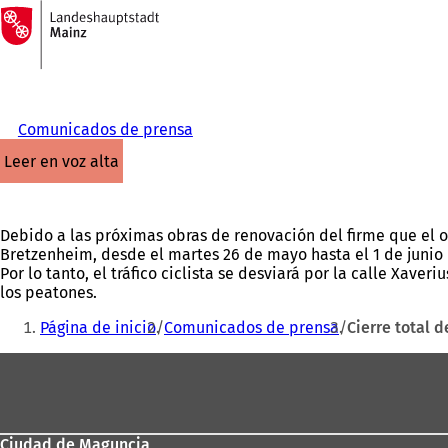
A
la
Saltar al contenido
página
de
inicio
Comunicados de prensa
leer en voz alta
Debido a las próximas obras de renovación del firme que el op
Bretzenheim, desde el martes 26 de mayo hasta el 1 de junio d
Por lo tanto, el tráfico ciclista se desviará por la calle Xave
los peatones.
Estás
Página de inicio
Comunicados de prensa
Cierre total 
aquí:
Zona
de
los
Ciudad de Maguncia