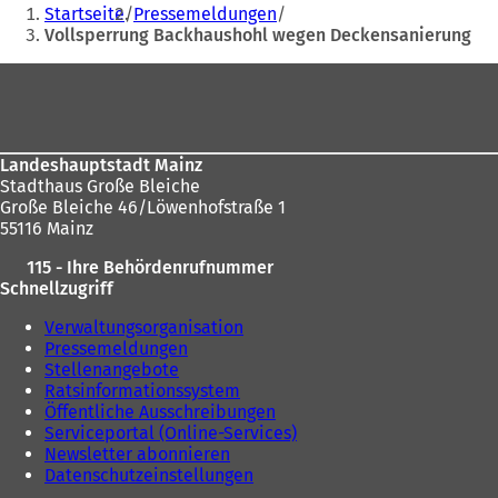
Sie
Startseite
Pressemeldungen
befinden
Vollsperrung Backhaushohl wegen Deckensanierung
sich
Fußbereich
hier:
Landeshauptstadt Mainz
Stadthaus Große Bleiche
Große Bleiche 46/Löwenhofstraße 1
55116 Mainz
115 - Ihre Behördenrufnummer
Schnellzugriff
Verwaltungsorganisation
Pressemeldungen
Stellenangebote
Ratsinformationssystem
Öffentliche Ausschreibungen
Serviceportal (Online-Services)
Newsletter abonnieren
Datenschutzeinstellungen