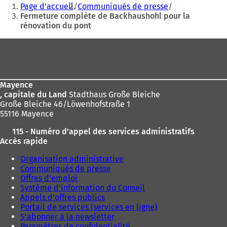
Vous
Page d'accueil
Communiqués de presse
êtes
Fermeture complète de Backhaushohl pour la
rénovation du pont
ici
:
Pied
de
page
Mayence
, capitale du Land
Stadthaus Große Bleiche
Große Bleiche 46/Löwenhofstraße 1
55116 Mayence
115 - Numéro d'appel des services administratifs
Accès rapide
Organisation administrative
Communiqués de presse
Offres d'emploi
Système d'information du Conseil
Appels d'offres publics
Portail de services (services en ligne)
S'abonner à la newsletter
Paramètres de confidentialité