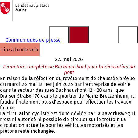
Vers
la
Accéder au contenu
page
d'accueil
Communiqués de presse
lire à haute voix
22. mai 2026
Fermeture complète de Backhaushohl pour la rénovation du
pont
En raison de la réfection du revêtement de chaussée prévue
du mardi 26 mai au 1er juin 2026 par l'entreprise de voirie
dans le secteur des rues Backhaushohl 12 - 28 ainsi que
Draiser Straße 170 dans le quartier de Mainz-Bretzenheim, il
faudra finalement plus d'espace pour effectuer les travaux
finaux.
La circulation cycliste est donc déviée par la Xaveriusweg. Il
n'est ni autorisé ni possible de circuler sur le trottoir. La
circulation actuelle pour les véhicules motorisés et les
piétons reste inchangée.