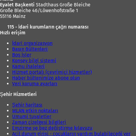
Eyalet Başkenti
Stadthaus Große Bleiche
Große Bleiche 46/Löwenhofstraße 1
55116 Mainz
115 - İdari kurumların çağrı numarası
Hızlı erişim
İdari organizasyon
Basın Bültenleri
Boş İşler
Konsey bilgi sistemi
Kamu ihaleleri
Hizmet portalı (çevrimiçi hizmetler)
Haber bültenimize abone olun
Veri koruma ayarları
Şehir Hizmetleri
Şehir haritası
WLAN etkin noktaları
Umumi tuvaletler
Zaman çizelgesi bilgileri
Emzirme ve bez değiştirme kılavuzu
Acil durum girişi - çocukların yardım bulabileceği yer