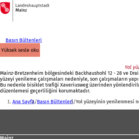
Ana
sayfaya
İçeriğe atla
Basın Bültenleri
yüksek sesle oku
Yol yü
Mainz-Bretzenheim bölgesindeki Backhaushohl 12 - 28 ve Draise
yüzeyi yenileme çalışmaları nedeniyle, son çalışmaların yapı
Bu nedenle bisiklet trafiği Xaveriusweg üzerinden yönlendiril
düzenlemesi geçerliliğini korumaktadır.
Buradasınız:
Ana Sayfa
Basın Bültenleri
Yol yüzeyinin yenilenmesi
Ayak
bölgesi
Mainz