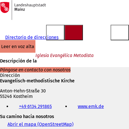
A
la
Saltar al contenido
página
de
inicio
Directorio de direcciones
leer en voz alta
Iglesia Evangélica Metodista
Descripción de la
Póngase en contacto con nosotros
Dirección
Evangelisch-methodistische Kirche
Anton-Hehn-Straße 30
55246 Kostheim
Teléfono,
+49 6134 291865
www.emk.de
(
fax
S
y
Su camino hacia nosotros
e
dirección
a
de
Abrir el mapa (OpenStreetMap)
(
b