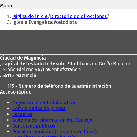
correo
S
r
Mapa
electrónico
e
e
Estás
a
Página de inicio
Directorio de direcciones
e
b
aquí:
Iglesia Evangélica Metodista
n
r
u
e
Zona
n
e
a
de
n
n
u
los
u
n
e
Ciudad de Maguncia
pies
a
v
, capital del estado federado.
Stadthaus de Große Bleiche
n
a
. Große Bleiche 46/Löwenhofstraße 1
u
p
. 55116 Maguncia
e
e
v
115 - Número de teléfono de la administración
s
a
Acceso rápido
t
p
a
e
Organización administrativa
ñ
s
Comunicados de prensa
a
t
Vacantes
)
a
Sistema de información del Consejo
ñ
Concursos públicos
a
Portal de servicios (servicios en línea)
)