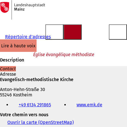
Vers
la
Accéder au contenu
page
d'accueil
Répertoire d'adresses
lire à haute voix
Église évangélique méthodiste
Description
Contact
Adresse
Evangelisch-methodistische Kirche
Anton-Hehn-Straße 30
55246 Kostheim
Téléphone,
+49 6134 291865
www.emk.de
(
fax
S
et
Votre chemin vers nous
'
adresse
o
électronique
Ouvrir la carte (OpenStreetMap)
(
u