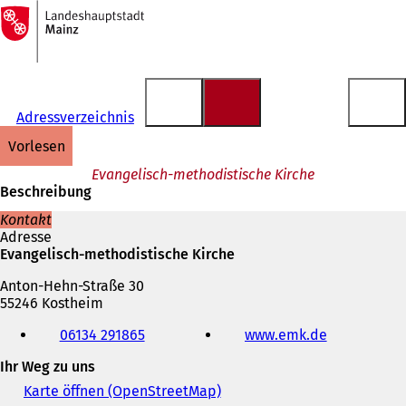
Zur
Startseite
Inhalt anspringen
Adressverzeichnis
vorlesen
Evangelisch-methodistische Kirche
Beschreibung
Kontakt
Adresse
Evangelisch-methodistische Kirche
Anton-Hehn-Straße 30
55246 Kostheim
Telefon,
06134 291865
www.emk.de
(
Fax
Ö
und
Ihr Weg zu uns
f
E-
f
Mail-
Karte öffnen (OpenStreetMap)
(
n