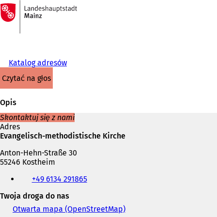
Do
strony
Przejdź do treści
głównej
Katalog adresów
czytać na głos
Opis
Skontaktuj się z nami
Adres
Evangelisch-methodistische Kirche
Anton-Hehn-Straße 30
55246 Kostheim
Telefon,
+49 6134 291865
faks
i
Twoja droga do nas
adres
e-
Otwarta mapa (OpenStreetMap)
(