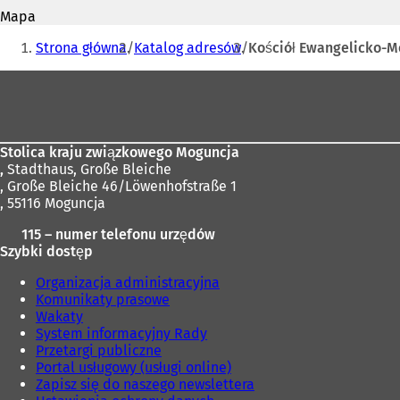
mail
O
Mapa
t
Jesteś
w
Strona główna
Katalog adresów
Kościół Ewangelicko-M
i
tutaj:
e
Obszar
r
stóp
a
s
i
Stolica kraju związkowego Moguncja
ę
,
Stadthaus, Große Bleiche
w
, Große Bleiche 46/Löwenhofstraße 1
n
, 55116 Moguncja
o
w
115 – numer telefonu urzędów
e
Szybki dostęp
j
k
Organizacja administracyjna
a
Komunikaty prasowe
r
Wakaty
c
System informacyjny Rady
i
Przetargi publiczne
e
Portal usługowy (usługi online)
)
Zapisz się do naszego newslettera