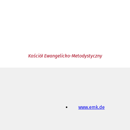
Kościół Ewangelicko-Metodystyczny
www.emk.de
(
O
t
w
i