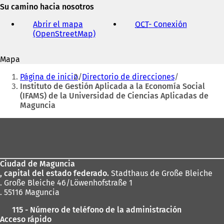
dirección
Su camino hacia nosotros
a
de
b
correo
Abrir el mapa
OCT
- Conexión
(
r
electrónico
(OpenStreetMap)
(
S
e
S
e
e
e
a
n
Mapa
a
b
u
Estás
b
r
n
Página de inicio
Directorio de direcciones
r
e
aquí:
a
Instituto de Gestión Aplicada a la Economía Social
e
e
n
(IFAMS) de la Universidad de Ciencias Aplicadas de
e
n
u
Maguncia
n
u
e
u
n
v
Zona
n
a
a
de
a
n
p
n
u
los
e
u
e
s
Ciudad de Maguncia
pies
e
v
t
, capital del estado federado.
Stadthaus de Große Bleiche
v
a
a
. Große Bleiche 46/Löwenhofstraße 1
a
p
ñ
. 55116 Maguncia
p
e
a
e
s
)
115 - Número de teléfono de la administración
s
t
Acceso rápido
t
a