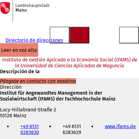
A
la
Saltar al contenido
página
de
inicio
Directorio de direcciones
leer en voz alta
Instituto de Gestión Aplicada a la Economía Social (IFAMS) de
la Universidad de Ciencias Aplicadas de Maguncia
Descripción de la
Póngase en contacto con nosotros
Dirección
Institut für Angewandtes Management in der
Sozialwirtschaft (IFAMS) der Fachhochschule Mainz
Lucy-Hillebrand-Straße 2
55128 Mainz
Teléfono,
+49 6131
+49 6131
www.ifams.de
(
fax
6283630
6283629
S
y
e