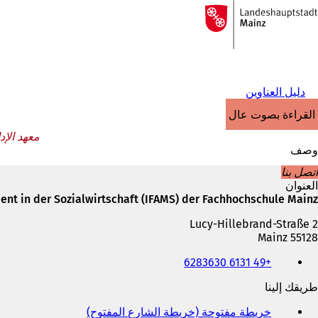
إلى
الصفحة
الانتقال إلى المحتوى
الرئيسية
دليل العناوين
القراءة بصوت عالٍ
معهد الإدارة الت
وصف
اتصل بنا
العنوان
nt in der Sozialwirtschaft (IFAMS) der Fachhochschule Mainz
Lucy-Hillebrand-Straße 2
55128 Mainz
الهاتف
+49 6131 6283630
والفاكس
وعنوان
طريقك إلينا
البريد
الإلكتروني
خريطة مفتوحة (خريطة الشارع المفتوح)
(