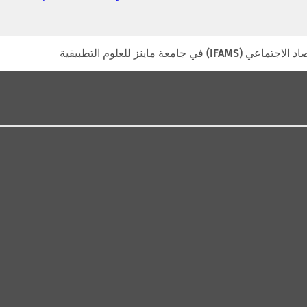
ي
ف
ت
ح
امعة ماينز للعلوم التطبيقية
ف
ي
ع
ل
ا
م
ة
ت
ب
و
ي
ب
ج
د
ي
د
ة
)