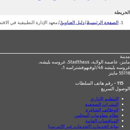
ي
ف
الخريطة
ت
أنت
ح
الصفحة الرئيسية
دليل العناوين
معهد الإدارة التطبيقية في الاقتصاد الاجتماعي (IFAMS) في ج
ف
هنا
ي
منطقة
ع
القدم
ل
ا
م
مدينة
ة
ماينز، عاصمة الولاية،
Stadthaus، غروسه بليشه،
ت
غروسه بليشه 46/لوفنهوفشتراسه 1،
ب
55116 ماينز
و
ي
115 - رقم هاتف السلطات
ب
الوصول السريع
ج
د
التنظيم الإداري
ي
النشرات الصحفية
د
الوظائف الشاغرة
ة
نظام معلومات المجلس
)
المناقصات العامة
بوابة الخدمات (الخدمات عبر الإنترنت)