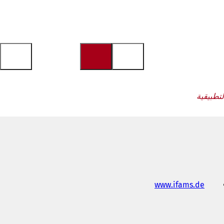
(
www.ifams.de
ي
ف
ت
ح