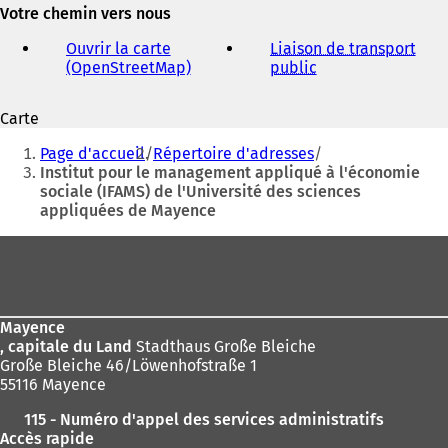
adresse
Votre chemin vers nous
o
électronique
u
Ouvrir la carte
Liaison de transport
v
(OpenStreetMap)
(
public
(
r
S
S
e
'
'
d
Carte
o
o
a
Vous
u
u
n
Page d'accueil
Répertoire d'adresses
v
v
êtes
s
Institut pour le management appliqué à l'économie
r
r
u
sociale (IFAMS) de l'Université des sciences
ici
e
e
n
appliquées de Mayence
d
d
:
n
a
a
o
Pied
n
n
u
de
s
s
v
u
u
page
e
n
n
l
Mayence
n
n
o
, capitale du Land
Stadthaus Große Bleiche
o
o
n
Große Bleiche 46/Löwenhofstraße 1
u
u
g
55116 Mayence
v
v
l
e
e
e
115 - Numéro d'appel des services administratifs
l
l
t
Accès rapide
o
o