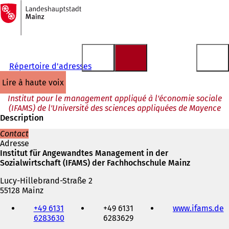
Vers
la
Accéder au contenu
page
d'accueil
Répertoire d'adresses
lire à haute voix
Institut pour le management appliqué à l'économie sociale
(IFAMS) de l'Université des sciences appliquées de Mayence
Description
Contact
Adresse
Institut für Angewandtes Management in der
Sozialwirtschaft (IFAMS) der Fachhochschule Mainz
Lucy-Hillebrand-Straße 2
55128 Mainz
Téléphone,
+49 6131
+49 6131
www.ifams.de
(
fax
6283630
6283629
S
et
'