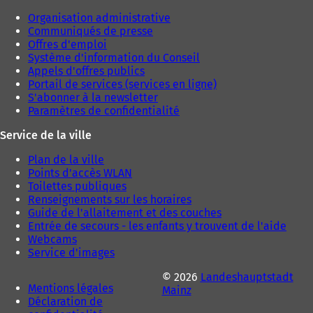
)
n
n
Organisation administrative
g
g
Communiqués de presse
l
l
Offres d'emploi
e
e
Système d'information du Conseil
t
t
Appels d'offres publics
)
)
Portail de services (services en ligne)
S'abonner à la newsletter
Paramètres de confidentialité
Service de la ville
Plan de la ville
Points d'accès WLAN
Toilettes publiques
Renseignements sur les horaires
Guide de l'allaitement et des couches
Entrée de secours - les enfants y trouvent de l'aide
Webcams
Service d'images
© 2026
Landeshauptstadt
Mentions légales
Mainz
Déclaration de