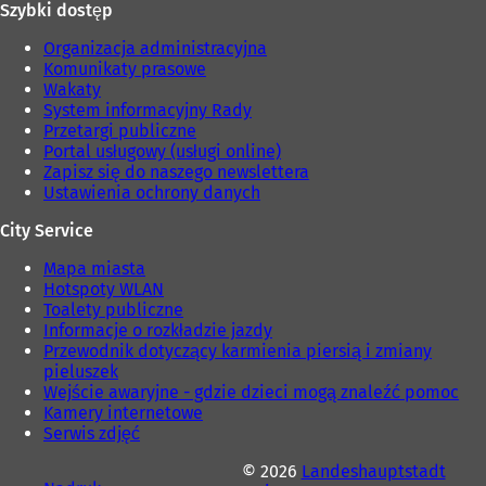
Szybki dostęp
i
c
e
i
Organizacja administracyjna
)
e
Komunikaty prasowe
)
Wakaty
System informacyjny Rady
Przetargi publiczne
Portal usługowy (usługi online)
Zapisz się do naszego newslettera
Ustawienia ochrony danych
City Service
Mapa miasta
Hotspoty WLAN
Toalety publiczne
Informacje o rozkładzie jazdy
Przewodnik dotyczący karmienia piersią i zmiany
pieluszek
Wejście awaryjne - gdzie dzieci mogą znaleźć pomoc
Kamery internetowe
Serwis zdjęć
© 2026
Landeshauptstadt