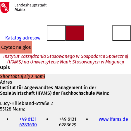
Do
strony
Przejdź do treści
głównej
Katalog adresów
czytać na głos
Instytut Zarządzania Stosowanego w Gospodarce Społecznej
(IFAMS) na Uniwersytecie Nauk Stosowanych w Moguncji
Opis
Skontaktuj się z nami
Adres
Institut für Angewandtes Management in der
Sozialwirtschaft (IFAMS) der Fachhochschule Mainz
Lucy-Hillebrand-Straße 2
55128 Mainz
Telefon,
+49 6131
+49 6131
www.ifams.de
(
faks
6283630
6283629
i
t