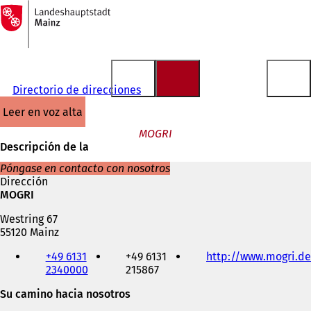
A
la
Saltar al contenido
página
de
inicio
Directorio de direcciones
leer en voz alta
MOGRI
Descripción de la
Póngase en contacto con nosotros
Dirección
MOGRI
Westring 67
55120 Mainz
Teléfono,
+49 6131
+49 6131
http://www.mogri.de
fax
2340000
215867
y
dirección
Su camino hacia nosotros
de