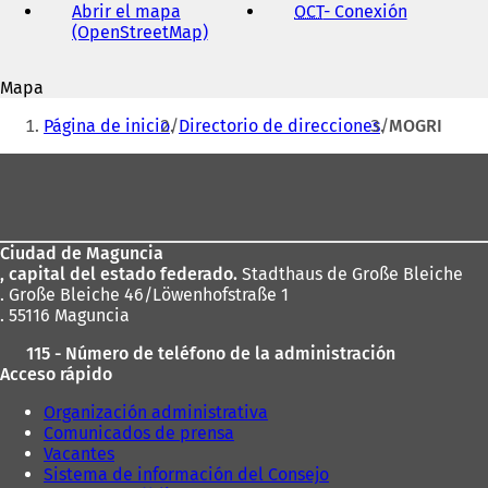
correo
Abrir el mapa
OCT
- Conexión
(
electrónico
(OpenStreetMap)
(
S
S
e
e
a
Mapa
a
b
Estás
b
r
Página de inicio
Directorio de direcciones
MOGRI
r
e
aquí:
e
e
Zona
e
n
de
n
u
u
n
los
n
a
Ciudad de Maguncia
pies
a
n
, capital del estado federado.
Stadthaus de Große Bleiche
n
u
. Große Bleiche 46/Löwenhofstraße 1
u
e
. 55116 Maguncia
e
v
v
a
115 - Número de teléfono de la administración
a
p
Acceso rápido
p
e
e
s
Organización administrativa
s
t
Comunicados de prensa
t
a
Vacantes
a
ñ
Sistema de información del Consejo
ñ
a