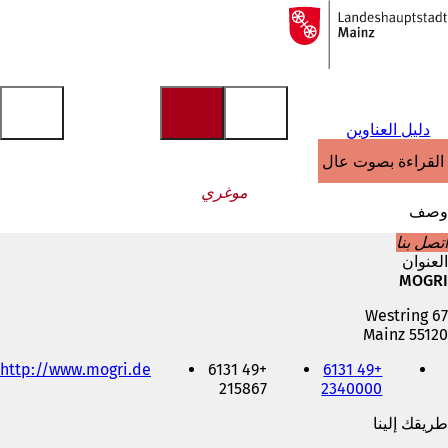
إلى
الصفحة
الانتقال إلى المحتوى
الرئيسية
دليل العناوين
القراءة بصوت عالٍ
موغري
وصف
اتصل بنا
العنوان
MOGRI
Westring 67
55120 Mainz
الهاتف
http://www.mogri.de
+49 6131
+49 6131
والفاكس
215867
2340000
وعنوان
البريد
طريقك إلينا
الإلكتروني