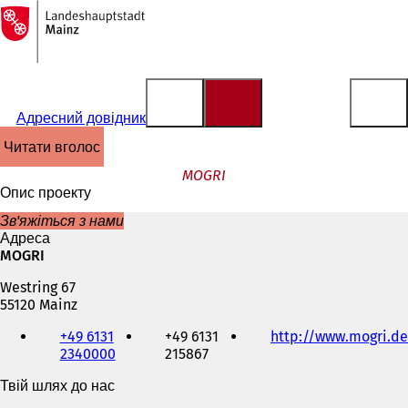
На
головну
Перейти до змісту
сторінку
Адресний довідник
читати вголос
MOGRI
Опис проекту
Зв'яжіться з нами
Адреса
MOGRI
Westring 67
55120 Mainz
Телефон,
+49 6131
+49 6131
http://www.mogri.de
факс
2340000
215867
та
адреса
Твій шлях до нас
електронної