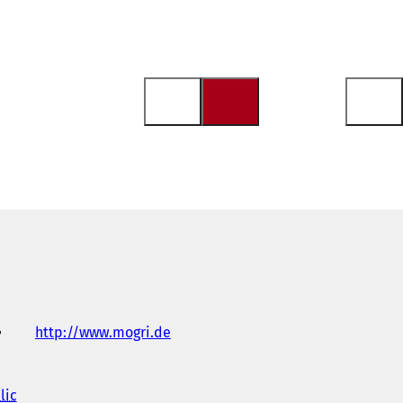
http://www.mogri.de
(
S
'
o
lic
(
u