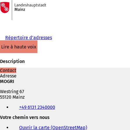
Vers
la
Accéder au contenu
page
d'accueil
Répertoire d'adresses
lire à haute voix
Description
Contact
Adresse
MOGRI
Westring 67
55120 Mainz
Téléphone,
+49 6131 2340000
fax
et
Votre chemin vers nous
adresse
électronique
Ouvrir la carte (OpenStreetMap)
(