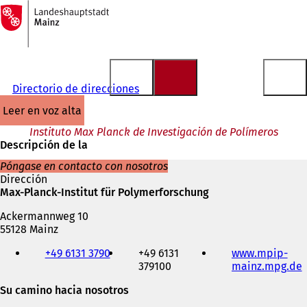
A
la
Saltar al contenido
página
de
inicio
Directorio de direcciones
leer en voz alta
Instituto Max Planck de Investigación de Polímeros
Descripción de la
Póngase en contacto con nosotros
Dirección
Max-Planck-Institut für Polymerforschung
Ackermannweg 10
55128 Mainz
Teléfono,
+49 6131 3790
+49 6131
www.mpip-
fax
379100
mainz.mpg.de
(
y
dirección
Su camino hacia nosotros
de