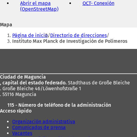
correo
Abrir el mapa
OCT
- Conexión
(
electrónico
(OpenStreetMap)
(
S
r
S
e
e
a
Mapa
a
b
Estás
b
r
Página de inicio
Directorio de direcciones
r
e
aquí:
Instituto Max Planck de Investigación de Polímeros
e
e
e
n
Zona
n
u
de
u
n
n
a
los
a
n
Ciudad de Maguncia
pies
n
u
, capital del estado federado.
Stadthaus de Große Bleiche
u
e
. Große Bleiche 46/Löwenhofstraße 1
e
v
s
. 55116 Maguncia
v
a
t
a
p
115 - Número de teléfono de la administración
p
e
Acceso rápido
e
s
s
t
)
Organización administrativa
t
a
Comunicados de prensa
a
ñ
Vacantes
ñ
a