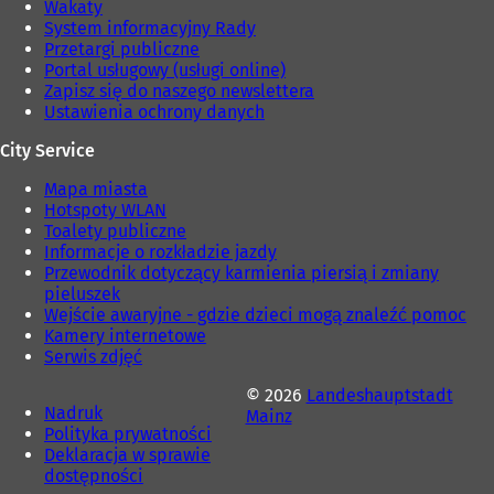
Wakaty
)
e
System informacyjny Rady
)
Przetargi publiczne
Portal usługowy (usługi online)
Zapisz się do naszego newslettera
Ustawienia ochrony danych
City Service
Mapa miasta
Hotspoty WLAN
Toalety publiczne
Informacje o rozkładzie jazdy
Przewodnik dotyczący karmienia piersią i zmiany
pieluszek
Wejście awaryjne - gdzie dzieci mogą znaleźć pomoc
Kamery internetowe
Serwis zdjęć
© 2026
Landeshauptstadt
Nadruk
Mainz
Polityka prywatności
Deklaracja w sprawie
dostępności