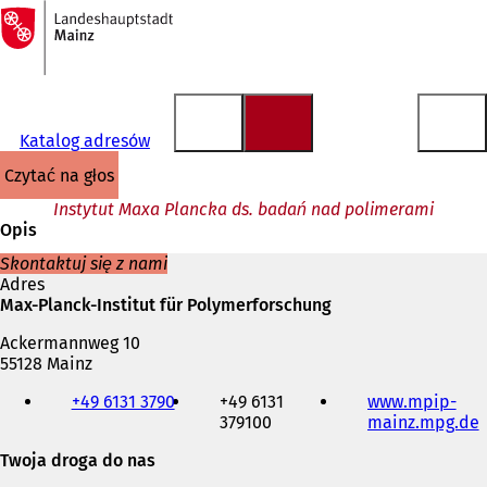
Do
strony
Przejdź do treści
głównej
Katalog adresów
czytać na głos
Instytut Maxa Plancka ds. badań nad polimerami
Opis
Skontaktuj się z nami
Adres
Max-Planck-Institut für Polymerforschung
Ackermannweg 10
55128 Mainz
Telefon,
+49 6131 3790
+49 6131
www.mpip-
faks
379100
mainz.mpg.de
(
i
adres
Twoja droga do nas
t
e-