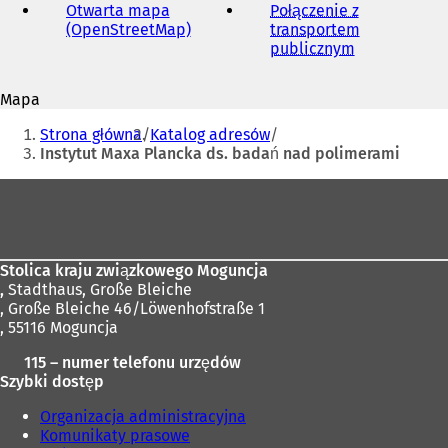
mail
Otwarta mapa
Połączenie z
i
(OpenStreetMap)
(
transportem
O
publicznym
(
r
t
O
w
t
s
Mapa
i
w
i
Jesteś
e
i
Strona główna
Katalog adresów
r
e
tutaj:
Instytut Maxa Plancka ds. badań nad polimerami
a
r
s
a
Obszar
i
s
stóp
ę
i
w
ę
j
n
w
Stolica kraju związkowego Moguncja
o
n
,
Stadthaus, Große Bleiche
w
o
r
, Große Bleiche 46/Löwenhofstraße 1
e
w
, 55116 Moguncja
j
e
i
k
j
115 – numer telefonu urzędów
a
k
)
Szybki dostęp
r
a
c
r
Organizacja administracyjna
i
c
Komunikaty prasowe
e
i