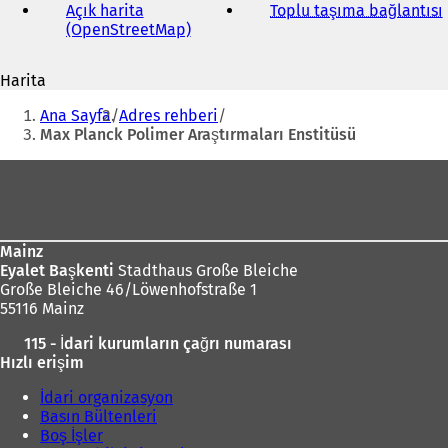
adresi
Açık harita
Toplu taşıma bağlantısı
(
i
(OpenStreetMap)
(
Y
i
e
r
Harita
n
i
s
Buradasınız:
i
Ana Sayfa
Adres rehberi
b
i
Max Planck Polimer Araştırmaları Enstitüsü
i
r
Ayak
s
bölgesi
e
k
m
Mainz
e
ı
Eyalet Başkenti
Stadthaus Große Bleiche
d
l
Große Bleiche 46/Löwenhofstraße 1
e
ı
55116 Mainz
a
r
ç
ı
)
115 - İdari kurumların çağrı numarası
ı
l
Hızlı erişim
l
ı
ı
İdari organizasyon
r
)
Basın Bültenleri
)
Boş İşler