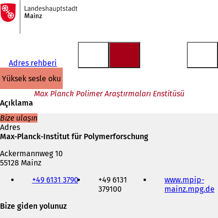
Ana
sayfaya
İçeriğe atla
Adres rehberi
yüksek sesle oku
Max Planck Polimer Araştırmaları Enstitüsü
Açıklama
Bize ulaşın
Adres
Max-Planck-Institut für Polymerforschung
Ackermannweg 10
55128 Mainz
Telefon,
+49 6131 3790
+49 6131
www.mpip-
faks
379100
mainz.mpg.de
(
ve
e-
Bize giden yolunuz
posta