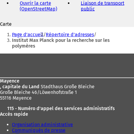
Ouvrir la carte
Liaison de transport
(OpenStreetMap)
(
public
(
S
S
r
'
'
Carte
o
o
Vous
u
u
Page d'accueil
Répertoire d'adresses
v
v
êtes
Institut Max Planck pour la recherche sur les
r
r
s
polymères
ici
e
e
d
d
:
Pied
a
a
de
n
n
s
s
page
u
u
Mayence
n
n
, capitale du Land
Stadthaus Große Bleiche
n
n
l
Große Bleiche 46/Löwenhofstraße 1
o
o
55116 Mayence
u
u
v
v
115 - Numéro d'appel des services administratifs
e
e
l
Accès rapide
l
l
o
o
t
Organisation administrative
n
n
)
Communiqués de presse
g
g