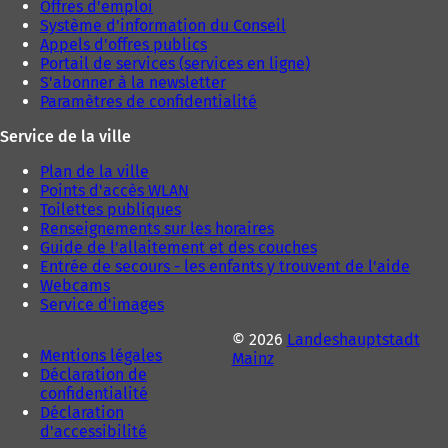
Offres d'emploi
l
l
Système d'information du Conseil
e
e
Appels d'offres publics
t
t
Portail de services (services en ligne)
)
)
S'abonner à la newsletter
Paramètres de confidentialité
Service de la ville
Plan de la ville
Points d'accès WLAN
Toilettes publiques
Renseignements sur les horaires
Guide de l'allaitement et des couches
Entrée de secours - les enfants y trouvent de l'aide
Webcams
Service d'images
© 2026
Landeshauptstadt
Mentions légales
Mainz
Déclaration de
confidentialité
Déclaration
d'accessibilité