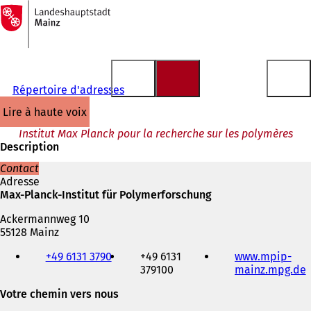
Vers
la
Accéder au contenu
page
d'accueil
Répertoire d'adresses
lire à haute voix
Institut Max Planck pour la recherche sur les polymères
Description
Contact
Adresse
Max-Planck-Institut für Polymerforschung
Ackermannweg 10
55128 Mainz
Téléphone,
+49 6131 3790
+49 6131
www.mpip-
fax
379100
mainz.mpg.de
(
et
adresse
Votre chemin vers nous
'
électronique