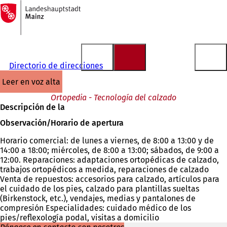
A
la
Saltar al contenido
página
de
inicio
Directorio de direcciones
leer en voz alta
Ortopedia - Tecnología del calzado
Descripción de la
Observación/Horario de apertura
Horario comercial: de lunes a viernes, de 8:00 a 13:00 y de
14:00 a 18:00; miércoles, de 8:00 a 13:00; sábados, de 9:00 a
12:00. Reparaciones: adaptaciones ortopédicas de calzado,
trabajos ortopédicos a medida, reparaciones de calzado
Venta de repuestos: accesorios para calzado, artículos para
el cuidado de los pies, calzado para plantillas sueltas
(Birkenstock, etc.), vendajes, medias y pantalones de
compresión Especialidades: cuidado médico de los
pies/reflexología podal, visitas a domicilio