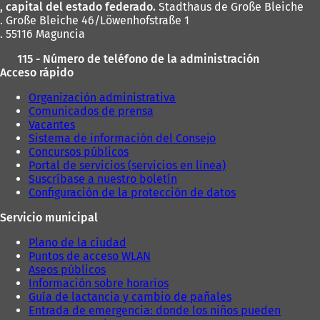
, capital del estado federado.
Stadthaus de Große Bleiche
u
e
. Große Bleiche 46/Löwenhofstraße 1
e
v
. 55116 Maguncia
v
a
a
p
115 - Número de teléfono de la administración
p
e
Acceso rápido
e
s
s
t
Organización administrativa
t
a
Comunicados de prensa
a
ñ
Vacantes
ñ
a
Sistema de información del Consejo
a
)
Concursos públicos
)
Portal de servicios (servicios en línea)
Suscríbase a nuestro boletín
Configuración de la protección de datos
Servicio municipal
Plano de la ciudad
Puntos de acceso WLAN
Aseos públicos
Información sobre horarios
Guía de lactancia y cambio de pañales
Entrada de emergencia: donde los niños pueden