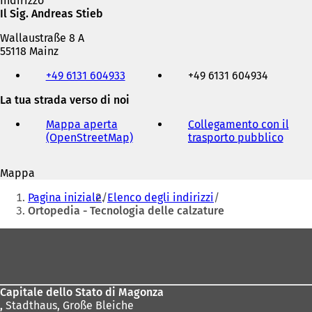
Indirizzo
Il Sig. Andreas Stieb
Wallaustraße 8 A
55118 Mainz
Telefono,
+49 6131 604933
+49 6131 604934
fax
e
La tua strada verso di noi
indirizzo
e-
Mappa aperta
Collegamento con il
mail
(OpenStreetMap)
(
trasporto pubblico
(
S
S
i
i
Mappa
a
a
Siete
p
p
Pagina iniziale
Elenco degli indirizzi
r
r
qui:
Ortopedia - Tecnologia delle calzature
e
e
i
i
Area
n
n
dei
u
u
n
n
piedi
a
a
Capitale dello Stato di Magonza
n
n
,
Stadthaus, Große Bleiche
u
u