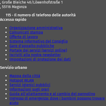
, Große Bleiche 46/Löwenhofstraße 1
o
o
, 55116 Magonza
v
v
a
a
115 - Il numero di telefono delle autorità
s
s
Accesso rapido
c
c
h
h
Organizzazione amministrativa
e
e
Comunicati stampa
d
d
Offerte di lavoro
a
a
Sistema informativo del Consiglio
)
)
Gare d'appalto pubbliche
Portale dei servizi (servizi online)
Iscriviti alla nostra newsletter
Impostazioni di protezione dei dati
Servizio urbano
Mappa della città
Hotspot WLAN
Servizi igienici pubblici
Informazioni sugli orari
Guida all'allattamento e al cambio del pannolino
Ingresso di emergenza: dove i bambini possono trovare
aiuto