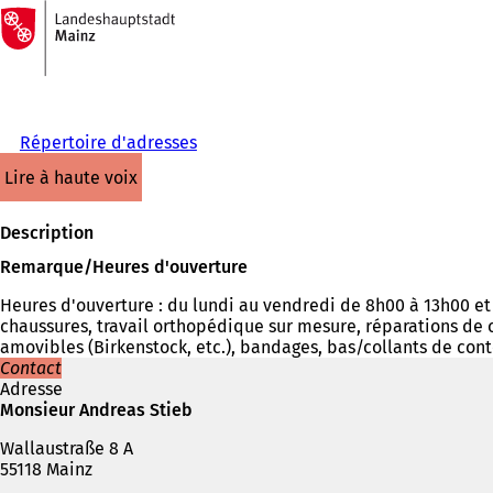
Vers
la
Accéder au contenu
page
d'accueil
Répertoire d'adresses
lire à haute voix
Description
Remarque/Heures d'ouverture
Heures d'ouverture : du lundi au vendredi de 8h00 à 13h00 e
chaussures, travail orthopédique sur mesure, réparations de 
amovibles (Birkenstock, etc.), bandages, bas/collants de cont
Contact
Adresse
Monsieur Andreas Stieb
Wallaustraße 8 A
55118 Mainz
Téléphone,