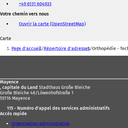
+49 6131 604933
fax
et
Votre chemin vers nous
adresse
électronique
Ouvrir la carte (OpenStreetMap)
(
S
'
Carte
o
Vous
u
Page d'accueil
Répertoire d'adresses
Orthopédie - Tec
v
êtes
r
Pied
ici
e
de
d
:
a
page
n
Mayence
s
, capitale du Land
Stadthaus Große Bleiche
u
Große Bleiche 46/Löwenhofstraße 1
n
55116 Mayence
n
o
115 - Numéro d'appel des services administratifs
u
Accès rapide
v
e
Organisation administrative
l