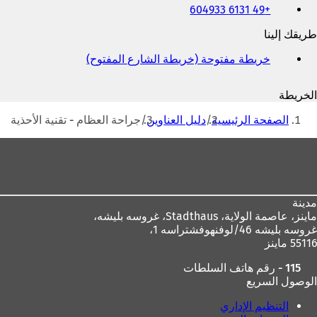
+49 6131 604933
والفاكس
وعنوان
طريقك إلينا
البريد
الإلكتروني
خريطة مفتوحة (خريطة الشارع المفتوح)
(
ي
ف
الخريطة
ت
أنت
ح
الصفحة الرئيسية
دليل العناوين
جراحة العظام - تقنية الأحذية
ف
هنا
ي
منطقة
ع
القدم
ل
ا
م
مدينة
ة
ماينز، عاصمة الولاية،
Stadthaus، غروسه بليشه،
ت
غروسه بليشه 46/لوفنهوفشتراسه 1،
ب
55116 ماينز
و
ي
115 - رقم هاتف السلطات
ب
الوصول السريع
ج
د
التنظيم الإداري
ي