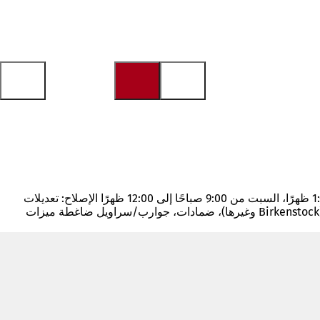
ساعات العمل: من الاثنين إلى الجمعة من الساعة 8:00 صباحًا إلى 1:00 ظهرًا ومن 2:00 ظهرًا إلى 6:00 مساءً، الأربعاء من 8:00 صباحًا إلى 1:00 ظهرًا، السبت من 9:00 صباحًا إلى 12:00 ظهرًا الإصلاح: تعديلات
أحذية تقويمية، أعمال تقويمية حسب الطلب، إصلاح أحذية بيع قطع غيار: إكسسوارات أحذية، منتجات العناية بالقدم، أحذية لوسادات فضفاضة (Birkenstock وغيرها)، ضمادات، جوارب/سراويل ضاغطة ميزات