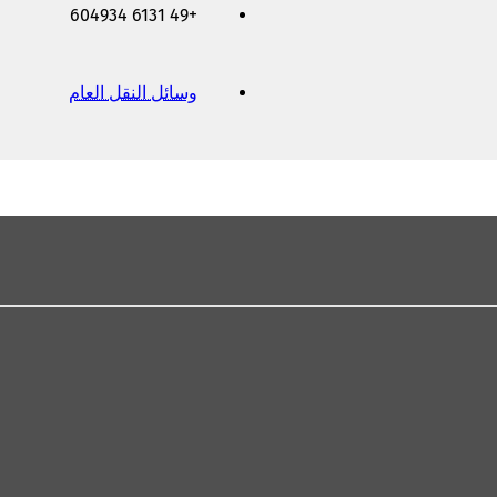
+49 6131 604934
وسائل النقل العام
(
ي
ف
ت
ح
ف
ي
ع
ل
ا
م
ة
ت
ب
و
ي
ب
ج
د
ي