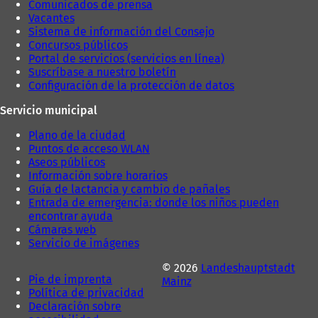
Comunicados de prensa
ñ
a
Vacantes
a
)
Sistema de información del Consejo
)
Concursos públicos
Portal de servicios (servicios en línea)
Suscríbase a nuestro boletín
Configuración de la protección de datos
Servicio municipal
Plano de la ciudad
Puntos de acceso WLAN
Aseos públicos
Información sobre horarios
Guía de lactancia y cambio de pañales
Entrada de emergencia: donde los niños pueden
encontrar ayuda
Cámaras web
Servicio de imágenes
© 2026
Landeshauptstadt
Pie de imprenta
Mainz
Política de privacidad
Declaración sobre