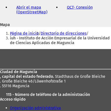
dirección
de
Abrir el mapa
OCT
- Conexión
(
correo
(OpenStreetMap)
(
S
electrónico
S
e
e
a
Mapa
a
b
Estás
b
r
Página de inicio
Directorio de direcciones
r
e
aquí:
iuh - Instituto de Acción Empresarial de la Universidad
e
e
de Ciencias Aplicadas de Maguncia
e
n
n
u
Zona
u
n
de
n
a
a
n
los
n
u
Ciudad de Maguncia
pies
u
e
, capital del estado federado.
Stadthaus de Große Bleiche
e
v
. Große Bleiche 46/Löwenhofstraße 1
v
a
. 55116 Maguncia
a
p
p
e
115 - Número de teléfono de la administración
e
s
Acceso rápido
s
t
t
a
Organización administrativa
a
ñ