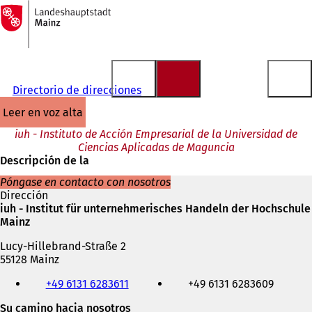
A
la
Saltar al contenido
página
de
inicio
Directorio de direcciones
leer en voz alta
iuh - Instituto de Acción Empresarial de la Universidad de
Ciencias Aplicadas de Maguncia
Descripción de la
Póngase en contacto con nosotros
Dirección
iuh - Institut für unternehmerisches Handeln der Hochschule
Mainz
Lucy-Hillebrand-Straße 2
55128 Mainz
Teléfono,
+49 6131 6283611
+49 6131 6283609
fax
y
Su camino hacia nosotros