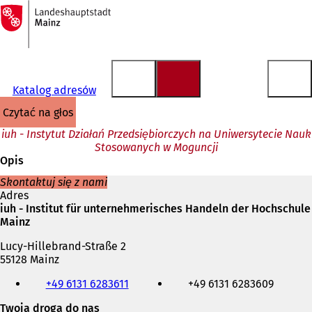
Do
strony
Przejdź do treści
głównej
Katalog adresów
czytać na głos
iuh - Instytut Działań Przedsiębiorczych na Uniwersytecie Nauk
Stosowanych w Moguncji
Opis
Skontaktuj się z nami
Adres
iuh - Institut für unternehmerisches Handeln der Hochschule
Mainz
Lucy-Hillebrand-Straße 2
55128 Mainz
Telefon,
+49 6131 6283611
+49 6131 6283609
faks
i
Twoja droga do nas