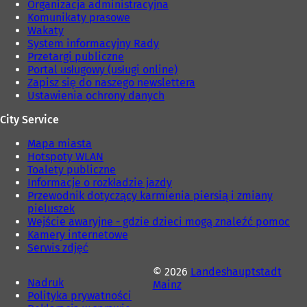
Organizacja administracyjna
e
i
Komunikaty prasowe
)
e
Wakaty
)
System informacyjny Rady
Przetargi publiczne
Portal usługowy (usługi online)
Zapisz się do naszego newslettera
Ustawienia ochrony danych
City Service
Mapa miasta
Hotspoty WLAN
Toalety publiczne
Informacje o rozkładzie jazdy
Przewodnik dotyczący karmienia piersią i zmiany
pieluszek
Wejście awaryjne - gdzie dzieci mogą znaleźć pomoc
Kamery internetowe
Serwis zdjęć
© 2026
Landeshauptstadt
Nadruk
Mainz
Polityka prywatności