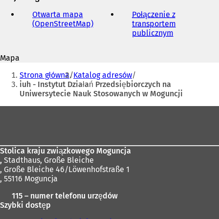
adres
e-
Otwarta mapa
Połączenie z
mail
(OpenStreetMap)
(
transportem
O
publicznym
(
t
O
w
t
Mapa
i
w
Jesteś
e
i
Strona główna
Katalog adresów
r
e
tutaj:
iuh - Instytut Działań Przedsiębiorczych na
a
r
Uniwersytecie Nauk Stosowanych w Moguncji
s
a
i
s
Obszar
ę
i
stóp
w
ę
n
w
o
n
Stolica kraju związkowego Moguncja
w
o
,
Stadthaus, Große Bleiche
e
w
, Große Bleiche 46/Löwenhofstraße 1
j
e
, 55116 Moguncja
k
j
a
k
115 – numer telefonu urzędów
r
a
Szybki dostęp
c
r
i
c