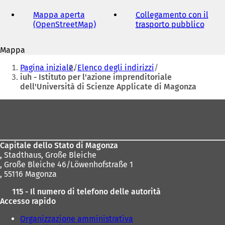
indirizzo
e-
Mappa aperta
Collegamento con il
mail
(OpenStreetMap)
(
trasporto pubblico
(
S
S
i
i
Mappa
a
a
Siete
p
p
Pagina iniziale
Elenco degli indirizzi
r
r
qui:
iuh - Istituto per l'azione imprenditoriale
e
e
dell'Università di Scienze Applicate di Magonza
i
i
n
n
Area
u
u
dei
n
n
a
a
piedi
n
n
Capitale dello Stato di Magonza
u
u
,
Stadthaus, Große Bleiche
o
o
, Große Bleiche 46/Löwenhofstraße 1
v
v
, 55116 Magonza
a
a
s
s
115 - Il numero di telefono delle autorità
c
c
Accesso rapido
h
h
e
e
Organizzazione amministrativa
d
d