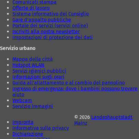
Comunicati stampa
a
a
Offerte di lavoro
)
)
Sistema informativo del Consiglio
Gare d'appalto pubbliche
Portale dei servizi (servizi online)
Iscriviti alla nostra newsletter
Impostazioni di protezione dei dati
Servizio urbano
Mappa della città
Hotspot WLAN
Servizi igienici pubblici
Informazioni sugli orari
Guida all'allattamento e al cambio del pannolino
Ingresso di emergenza: dove i bambini possono trovare
aiuto
Webcam
Servizio immagini
© 2026
Landeshauptstadt
Impronta
Mainz
Informativa sulla privacy
Dichiarazione