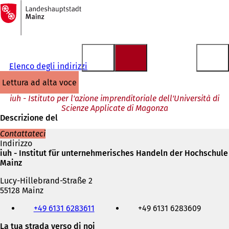
Alla
pagina
Vai al contenuto
iniziale
Elenco degli indirizzi
lettura ad alta voce
iuh - Istituto per l'azione imprenditoriale dell'Università di
Scienze Applicate di Magonza
Descrizione del
Contattateci
Indirizzo
iuh - Institut für unternehmerisches Handeln der Hochschule
Mainz
Lucy-Hillebrand-Straße 2
55128 Mainz
Telefono,
+49 6131 6283611
+49 6131 6283609
fax
e
La tua strada verso di noi