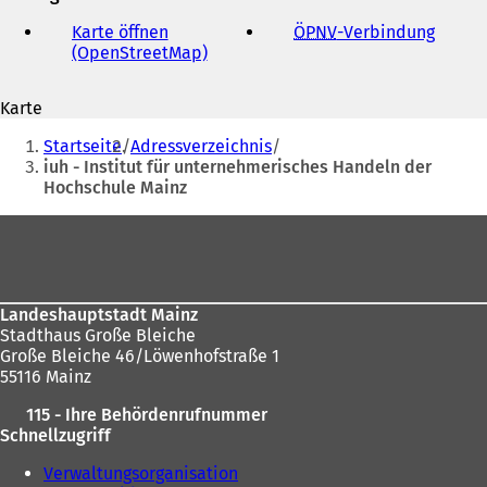
E-
Mail-
Karte öffnen
ÖPNV
-Verbindung
(
Adresse
(OpenStreetMap)
(
Ö
Ö
f
f
f
Karte
f
n
Sie
n
e
Startseite
Adressverzeichnis
e
t
befinden
iuh - Institut für unternehmerisches Handeln der
t
i
Hochschule Mainz
sich
i
n
n
e
hier:
Fußbereich
e
i
i
n
n
e
e
m
Landeshauptstadt Mainz
m
n
Stadthaus Große Bleiche
n
e
Große Bleiche 46/Löwenhofstraße 1
e
u
55116 Mainz
u
e
e
n
115 - Ihre Behördenrufnummer
n
T
Schnellzugriff
T
a
a
b
Verwaltungsorganisation
b
)