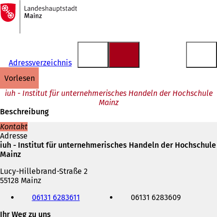
Zur
Startseite
Inhalt anspringen
Adressverzeichnis
vorlesen
iuh - Institut für unternehmerisches Handeln der Hochschule
Mainz
Beschreibung
Kontakt
Adresse
iuh - Institut für unternehmerisches Handeln der Hochschule
Mainz
Lucy-Hillebrand-Straße 2
55128 Mainz
Telefon,
06131 6283611
06131 6283609
Fax
und
Ihr Weg zu uns