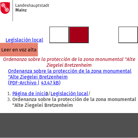
A
la
Saltar al contenido
página
de
inicio
Legislación local
leer en voz alta
Ordenanza sobre la protección de la zona monumental "Alte
Ziegelei Bretzenheim
Ordenanza sobre la protección de la zona monumental
"Alte Ziegelei Bretzenheim
PDF
-Archivo
43,47 kB
Estás
Página de inicio
Legislación local
aquí:
Ordenanza sobre la protección de la zona monumental
"Alte Ziegelei Bretzenheim
Zona
de
los