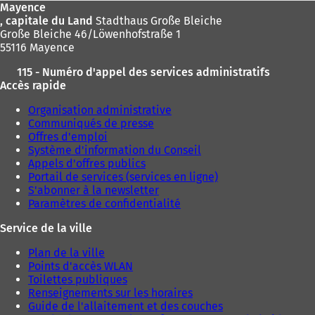
Mayence
, capitale du Land
Stadthaus Große Bleiche
Große Bleiche 46/Löwenhofstraße 1
55116 Mayence
115 - Numéro d'appel des services administratifs
Accès rapide
Organisation administrative
Communiqués de presse
Offres d'emploi
Système d'information du Conseil
Appels d'offres publics
Portail de services (services en ligne)
S'abonner à la newsletter
Paramètres de confidentialité
Service de la ville
Plan de la ville
Points d'accès WLAN
Toilettes publiques
Renseignements sur les horaires
Guide de l'allaitement et des couches