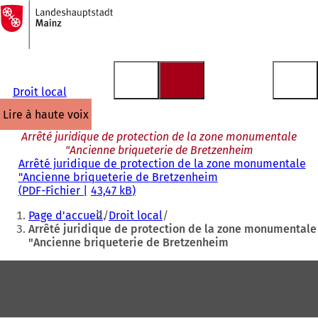
Vers
la
Accéder au contenu
page
d'accueil
Droit local
lire à haute voix
Arrêté juridique de protection de la zone monumentale
"Ancienne briqueterie de Bretzenheim
Arrêté juridique de protection de la zone monumentale
"Ancienne briqueterie de Bretzenheim
PDF
-Fichier
43,47 kB
Vous
Page d'accueil
Droit local
êtes
Arrêté juridique de protection de la zone monumentale
"Ancienne briqueterie de Bretzenheim
ici
:
Pied
de
page