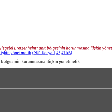
 Ziegelei Bretzenheim" anıt bölgesinin korunmasına ilişkin yöne
lişkin yönetmelik
PDF
-Dosya
43,47 kB
t bölgesinin korunmasına ilişkin yönetmelik