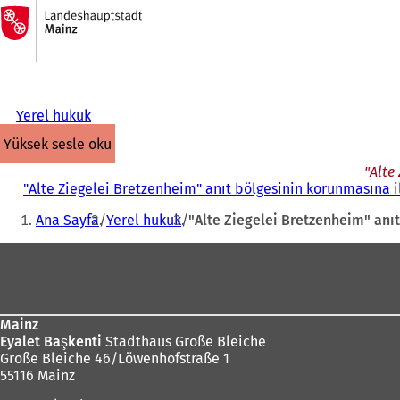
Ana
sayfaya
İçeriğe atla
Yerel hukuk
yüksek sesle oku
"Alte
"Alte Ziegelei Bretzenheim" anıt bölgesinin korunmasına i
Buradasınız:
Ana Sayfa
Yerel hukuk
"Alte Ziegelei Bretzenheim" anı
Ayak
bölgesi
Mainz
Eyalet Başkenti
Stadthaus Große Bleiche
Große Bleiche 46/Löwenhofstraße 1
55116 Mainz