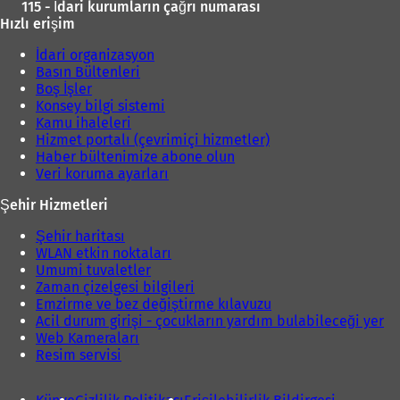
115 - İdari kurumların çağrı numarası
Hızlı erişim
İdari organizasyon
Basın Bültenleri
Boş İşler
Konsey bilgi sistemi
Kamu ihaleleri
Hizmet portalı (çevrimiçi hizmetler)
Haber bültenimize abone olun
Veri koruma ayarları
Şehir Hizmetleri
Şehir haritası
WLAN etkin noktaları
Umumi tuvaletler
Zaman çizelgesi bilgileri
Emzirme ve bez değiştirme kılavuzu
Acil durum girişi - çocukların yardım bulabileceği yer
Web Kameraları
Resim servisi