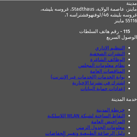
مدينة
ماينز، عاصمة الولاية،
Stadthaus، غروسه بليشه،
غروسه بليشه 46/لوفنهوفشتراسه 1،
55116 ماينز
115 - رقم هاتف السلطات
الوصول السريع
التنظيم الإداري
النشرات الصحفية
الوظائف الشاغرة
نظام معلومات المجلس
المناقصات العامة
بوابة الخدمات (الخدمات عبر الإنترنت)
اشترك في نشرتنا الإخبارية
إعدادات حماية البيانات
خدمة المدينة
خريطة المدينة
النقاط الساخنة لشبكة WLAN اللاسلكية
المراحيض العامة
معلومات الجدول الزمني
دليل الرضاعة الطبيعية وتغيير الحفاضات