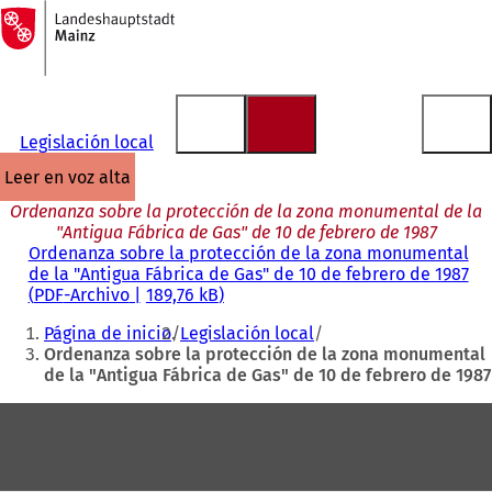
A
la
Saltar al contenido
página
de
inicio
Legislación local
leer en voz alta
Ordenanza sobre la protección de la zona monumental de la
"Antigua Fábrica de Gas" de 10 de febrero de 1987
Ordenanza sobre la protección de la zona monumental
de la "Antigua Fábrica de Gas" de 10 de febrero de 1987
PDF
-Archivo
189,76 kB
Estás
Página de inicio
Legislación local
aquí:
Ordenanza sobre la protección de la zona monumental
de la "Antigua Fábrica de Gas" de 10 de febrero de 1987
Zona
de
los