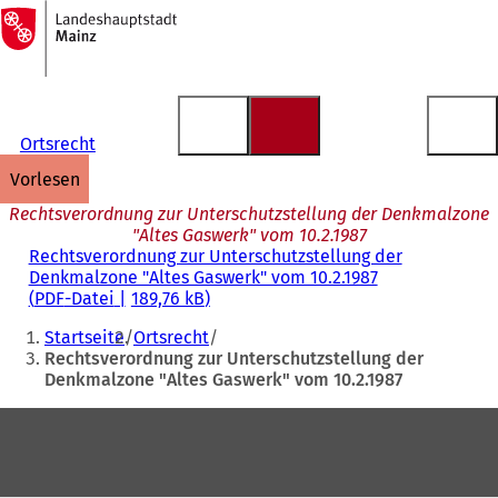
Zur
Startseite
Inhalt anspringen
Ortsrecht
vorlesen
Rechtsverordnung zur Unterschutzstellung der Denkmalzone
"Altes Gaswerk" vom 10.2.1987
Rechtsverordnung zur Unterschutzstellung der
Denkmalzone "Altes Gaswerk" vom 10.2.1987
PDF
-Datei
189,76 kB
Sie
Startseite
Ortsrecht
befinden
Rechtsverordnung zur Unterschutzstellung der
Denkmalzone "Altes Gaswerk" vom 10.2.1987
sich
hier:
Fußbereich