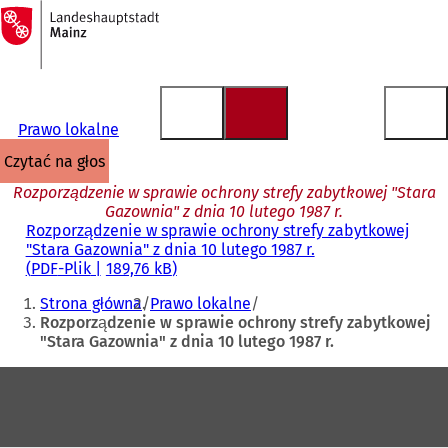
Do
strony
Przejdź do treści
głównej
Prawo lokalne
czytać na głos
Rozporządzenie w sprawie ochrony strefy zabytkowej "Stara
Gazownia" z dnia 10 lutego 1987 r.
Rozporządzenie w sprawie ochrony strefy zabytkowej
"Stara Gazownia" z dnia 10 lutego 1987 r.
PDF
-Plik
189,76 kB
Jesteś
Strona główna
Prawo lokalne
tutaj:
Rozporządzenie w sprawie ochrony strefy zabytkowej
"Stara Gazownia" z dnia 10 lutego 1987 r.
Obszar
stóp