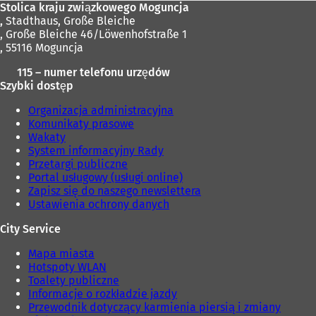
Stolica kraju związkowego Moguncja
,
Stadthaus, Große Bleiche
, Große Bleiche 46/Löwenhofstraße 1
, 55116 Moguncja
115 – numer telefonu urzędów
Szybki dostęp
Organizacja administracyjna
Komunikaty prasowe
Wakaty
System informacyjny Rady
Przetargi publiczne
Portal usługowy (usługi online)
Zapisz się do naszego newslettera
Ustawienia ochrony danych
City Service
Mapa miasta
Hotspoty WLAN
Toalety publiczne
Informacje o rozkładzie jazdy
Przewodnik dotyczący karmienia piersią i zmiany