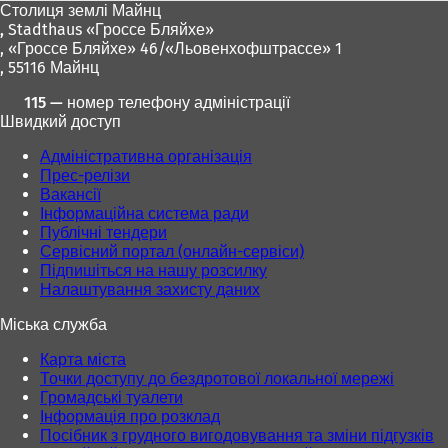
Столиця землі Майнц
,
Stadthaus «Гроссе Бляйхе»
, «Гроссе Бляйхе» 46/«Льовенхофштрассе» 1
, 55116 Майнц
115 — номер телефону адміністрації
Швидкий доступ
Адміністративна організація
Прес-релізи
Вакансії
Інформаційна система ради
Публічні тендери
Сервісний портал (онлайн-сервіси)
Підпишіться на нашу розсилку
Налаштування захисту даних
Міська служба
Карта міста
Точки доступу до бездротової локальної мережі
Громадські туалети
Інформація про розклад
Посібник з грудного вигодовування та зміни підгузків