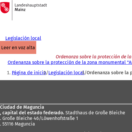
A
la
Saltar al contenido
página
de
inicio
Legislación local
leer en voz alta
Ordenanza sobre la protección de l
Ordenanza sobre la protección de la zona monumental "Am
Estás
Página de inicio
Legislación local
Ordenanza sobre la 
aquí:
Zona
de
los
Ciudad de Maguncia
pies
, capital del estado federado.
Stadthaus de Große Bleiche
. Große Bleiche 46/Löwenhofstraße 1
. 55116 Maguncia