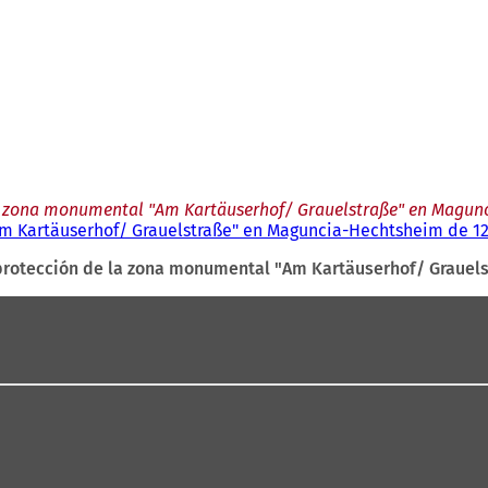
a zona monumental "Am Kartäuserhof/ Grauelstraße" en Magunci
 Kartäuserhof/ Grauelstraße" en Maguncia-Hechtsheim de 12 
protección de la zona monumental "Am Kartäuserhof/ Grauels