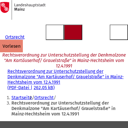
Zur
Startseite
Inhalt anspringen
Ortsrecht
vorlesen
Rechtsverordnung zur Unterschutzstellung der Denkmalzone
"Am Kartäuserhof/ Grauelstraße" in Mainz-Hechtsheim vom
12.4.1991
Rechtsverordnung zur Unterschutzstellung der
Denkmalzone "Am Kartäuserhof/ Grauelstraße" in Mainz-
Hechtsheim vom 12.4.1991
PDF
-Datei
262,05 kB
Sie
Startseite
Ortsrecht
befinden
Rechtsverordnung zur Unterschutzstellung der
Denkmalzone "Am Kartäuserhof/ Grauelstraße" in
sich
Mainz-Hechtsheim vom 12.4.1991
hier:
Fußbereich