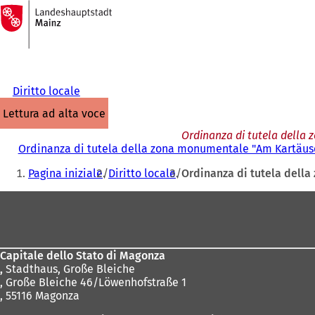
Alla
pagina
Vai al contenuto
iniziale
Diritto locale
lettura ad alta voce
Ordinanza di tutela della
Ordinanza di tutela della zona monumentale "Am Kartäuse
Siete
Pagina iniziale
Diritto locale
Ordinanza di tutela dell
qui:
Area
dei
piedi
Capitale dello Stato di Magonza
,
Stadthaus, Große Bleiche
, Große Bleiche 46/Löwenhofstraße 1
, 55116 Magonza