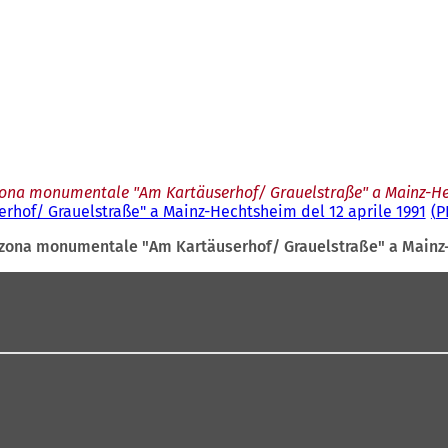
 zona monumentale "Am Kartäuserhof/ Grauelstraße" a Mainz-Hec
rhof/ Grauelstraße" a Mainz-Hechtsheim del 12 aprile 1991
P
a zona monumentale "Am Kartäuserhof/ Grauelstraße" a Mainz-