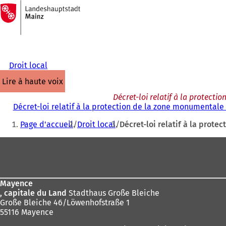
Vers
la
Accéder au contenu
page
d'accueil
Droit local
lire à haute voix
Décret-loi relatif à la protec
Décret-loi relatif à la protection de la zone monumental
Vous
Page d'accueil
Droit local
Décret-loi relatif à la pro
êtes
Pied
ici
de
:
page
Mayence
, capitale du Land
Stadthaus Große Bleiche
Große Bleiche 46/Löwenhofstraße 1
55116 Mayence