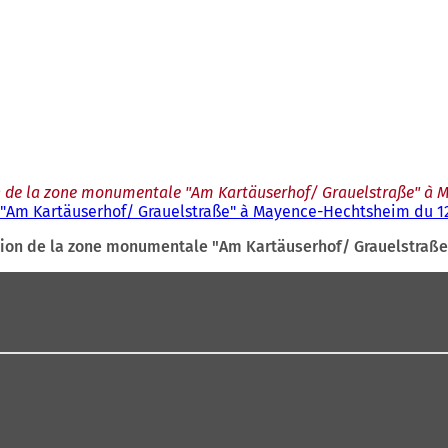
tion de la zone monumentale "Am Kartäuserhof/ Grauelstraße" à 
e "Am Kartäuserhof/ Grauelstraße" à Mayence-Hechtsheim du 12
tection de la zone monumentale "Am Kartäuserhof/ Grauelstraß