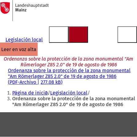
A
la
Saltar al contenido
página
de
inicio
Legislación local
leer en voz alta
Ordenanza sobre la protección de la zona monumental "Am
Römerlager Z85 2.0" de 19 de agosto de 1986
Ordenanza sobre la protección de la zona monumental
"Am Römerlager Z85 2.0" de 19 de agosto de 1986
PDF
-Archivo
277,08 kB
Estás
Página de inicio
Legislación local
aquí:
Ordenanza sobre la protección de la zona monumental
"Am Römerlager Z85 2.0" de 19 de agosto de 1986
Zona
de
los