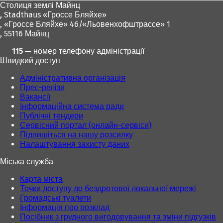
Столиця землі Майнц
,
Stadthaus «Гроссе Бляйхе»
, «Гроссе Бляйхе» 46/«Льовенхофштрассе» 1
, 55116 Майнц
115 — номер телефону адміністрації
Швидкий доступ
Адміністративна організація
Прес-релізи
Вакансії
Інформаційна система ради
Публічні тендери
Сервісний портал (онлайн-сервіси)
Підпишіться на нашу розсилку
Налаштування захисту даних
Міська служба
Карта міста
Точки доступу до бездротової локальної мережі
Громадські туалети
Інформація про розклад
Посібник з грудного вигодовування та зміни підгузків