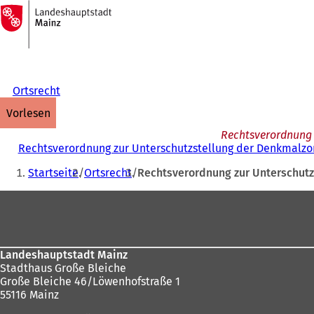
Zur
Startseite
Inhalt anspringen
Ortsrecht
vorlesen
Rechtsverordnung 
Rechtsverordnung zur Unterschutzstellung der Denkmalzo
Sie
Startseite
Ortsrecht
Rechtsverordnung zur Unterschutz
befinden
Fußbereich
sich
hier:
Landeshauptstadt Mainz
Stadthaus Große Bleiche
Große Bleiche 46/Löwenhofstraße 1
55116 Mainz