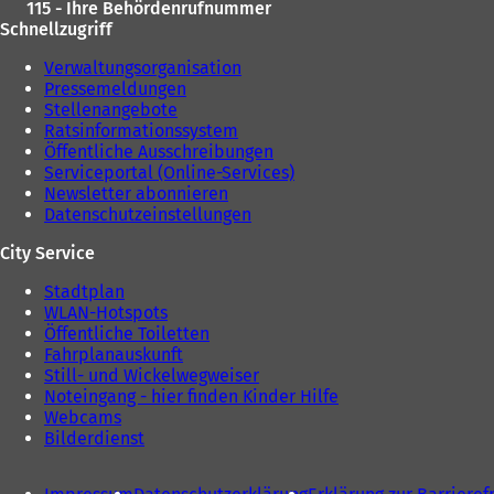
115 - Ihre Behördenrufnummer
Schnellzugriff
Verwaltungsorganisation
Pressemeldungen
Stellenangebote
Ratsinformationssystem
Öffentliche Ausschreibungen
Serviceportal (Online-Services)
Newsletter abonnieren
Datenschutzeinstellungen
City Service
Stadtplan
WLAN-Hotspots
Öffentliche Toiletten
Fahrplanauskunft
Still- und Wickelwegweiser
Noteingang - hier finden Kinder Hilfe
Webcams
Bilderdienst