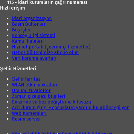
115 - İdari kurumların çağrı numarası
Hızlı erişim
İdari organizasyon
Basın Bültenleri
Boş İşler
Konsey bilgi sistemi
Kamu ihaleleri
Hizmet portalı (çevrimiçi hizmetler)
Haber bültenimize abone olun
Veri koruma ayarları
Şehir Hizmetleri
Şehir haritası
WLAN etkin noktaları
Umumi tuvaletler
Zaman çizelgesi bilgileri
Emzirme ve bez değiştirme kılavuzu
Acil durum girişi - çocukların yardım bulabileceği yer
Web Kameraları
Resim servisi