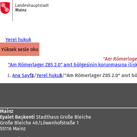
Ana
sayfaya
İçeriğe atla
Yerel hukuk
yüksek sesle oku
"Am Römerlager 
"Am Römerlager Z85 2.0" anıt bölgesinin korunmasına ilişki
Buradasınız:
Ana Sayfa
Yerel hukuk
"Am Römerlager Z85 2.0" anıt bö
Ayak
bölgesi
Mainz
Eyalet Başkenti
Stadthaus Große Bleiche
Große Bleiche 46/Löwenhofstraße 1
55116 Mainz