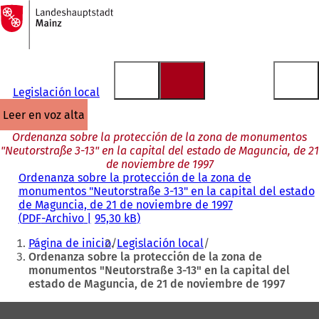
A
la
Saltar al contenido
página
de
inicio
Legislación local
leer en voz alta
Ordenanza sobre la protección de la zona de monumentos
"Neutorstraße 3-13" en la capital del estado de Maguncia, de 21
de noviembre de 1997
Ordenanza sobre la protección de la zona de
monumentos "Neutorstraße 3-13" en la capital del estado
de Maguncia, de 21 de noviembre de 1997
PDF
-Archivo
95,30 kB
Estás
Página de inicio
Legislación local
aquí:
Ordenanza sobre la protección de la zona de
monumentos "Neutorstraße 3-13" en la capital del
estado de Maguncia, de 21 de noviembre de 1997
Zona