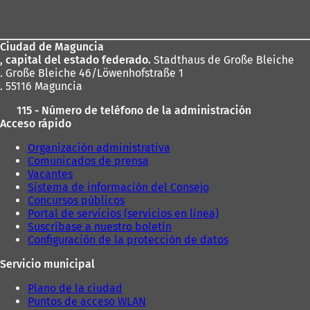
de
los
Ciudad de Maguncia
pies
, capital del estado federado.
Stadthaus de Große Bleiche
. Große Bleiche 46/Löwenhofstraße 1
. 55116 Maguncia
115 - Número de teléfono de la administración
Acceso rápido
Organización administrativa
Comunicados de prensa
Vacantes
Sistema de información del Consejo
Concursos públicos
Portal de servicios (servicios en línea)
Suscríbase a nuestro boletín
Configuración de la protección de datos
Servicio municipal
Plano de la ciudad
Puntos de acceso WLAN